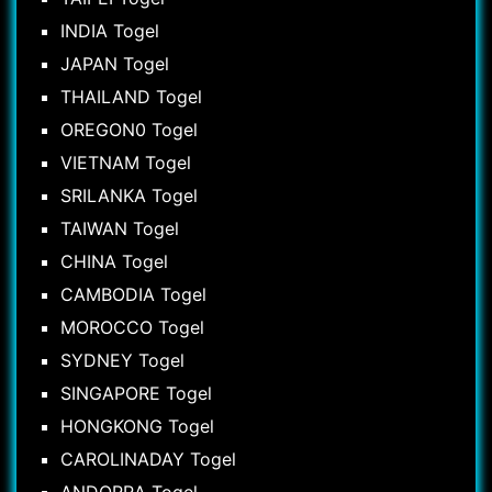
INDIA Togel
JAPAN Togel
THAILAND Togel
OREGON0 Togel
VIETNAM Togel
SRILANKA Togel
TAIWAN Togel
CHINA Togel
CAMBODIA Togel
MOROCCO Togel
SYDNEY Togel
SINGAPORE Togel
HONGKONG Togel
CAROLINADAY Togel