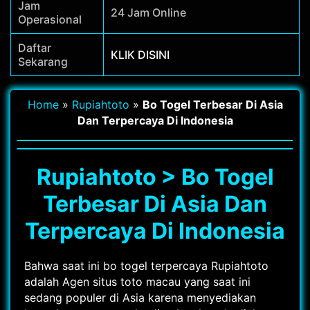
Jam
24 Jam Online
Operasional
Daftar
KLIK DISINI
Sekarang
Home
»
Rupiahtoto
»
Bo Togel Terbesar Di Asia
Dan Terpercaya Di Indonesia
Rupiahtoto > Bo Togel
Terbesar Di Asia Dan
Terpercaya Di Indonesia
Bahwa saat ini bo togel terpercaya Rupiahtoto
adalah Agen situs toto macau yang saat ini
sedang populer di Asia karena menyediakan