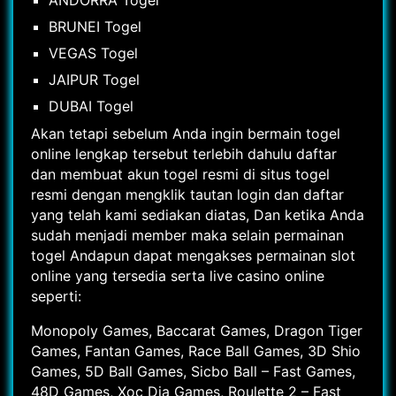
ANDORRA Togel
BRUNEI Togel
VEGAS Togel
JAIPUR Togel
DUBAI Togel
Akan tetapi sebelum Anda ingin bermain togel
online lengkap tersebut terlebih dahulu daftar
dan membuat akun togel resmi di situs togel
resmi dengan mengklik tautan login dan daftar
yang telah kami sediakan diatas, Dan ketika Anda
sudah menjadi member maka selain permainan
togel Andapun dapat mengakses permainan slot
online yang tersedia serta live casino online
seperti:
Monopoly Games, Baccarat Games, Dragon Tiger
Games, Fantan Games, Race Ball Games, 3D Shio
Games, 5D Ball Games, Sicbo Ball – Fast Games,
48D Games, Xoc Dia Games, Roulette 2 – Fast