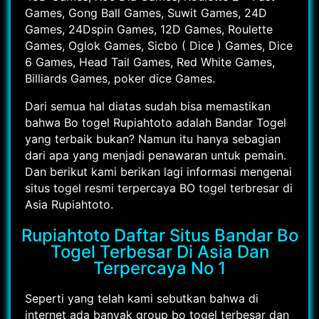
Games, Gong Ball Games, Suwit Games, 24D
Games, 24Dspin Games, 12D Games, Roulette
Games, Oglok Games, Sicbo ( Dice ) Games, Dice
6 Games, Head Tail Games, Red White Games,
Billiards Games, poker dice Games.
Dari semua hal diatas sudah bisa memastikan
bahwa Bo togel Rupiahtoto adalah Bandar Togel
yang terbaik bukan? Namun itu hanya sebagian
dari apa yang menjadi penawaran untuk pemain.
Dan berikut kami berikan lagi informasi mengenai
situs togel resmi terpercaya BO togel terbresar di
Asia Rupiahtoto.
Rupiahtoto Daftar Situs Bandar Bo
Togel Terbesar Di Asia Dan
Terpercaya No 1
Seperti yang telah kami sebutkan bahwa di
internet ada banyak group bo togel terbesar dan