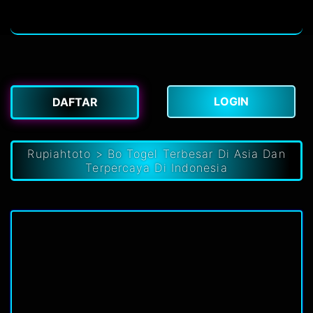
LOGIN
DAFTAR
Rupiahtoto > Bo Togel Terbesar Di Asia Dan
Terpercaya Di Indonesia