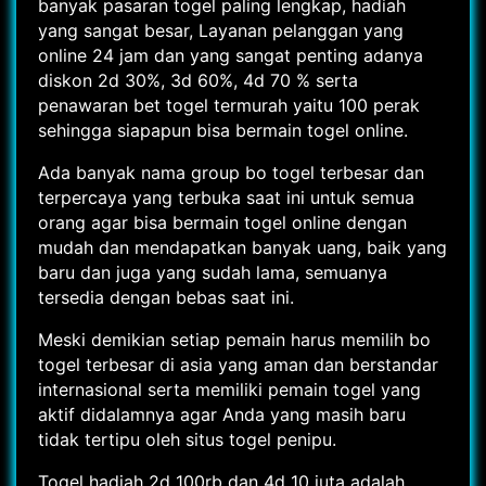
banyak pasaran togel paling lengkap, hadiah
yang sangat besar, Layanan pelanggan yang
online 24 jam dan yang sangat penting adanya
diskon 2d 30%, 3d 60%, 4d 70 % serta
penawaran bet togel termurah yaitu 100 perak
sehingga siapapun bisa bermain togel online.
Ada banyak nama group bo togel terbesar dan
terpercaya yang terbuka saat ini untuk semua
orang agar bisa bermain togel online dengan
mudah dan mendapatkan banyak uang, baik yang
baru dan juga yang sudah lama, semuanya
tersedia dengan bebas saat ini.
Meski demikian setiap pemain harus memilih bo
togel terbesar di asia yang aman dan berstandar
internasional serta memiliki pemain togel yang
aktif didalamnya agar Anda yang masih baru
tidak tertipu oleh situs togel penipu.
Togel hadiah 2d 100rb dan 4d 10 juta adalah