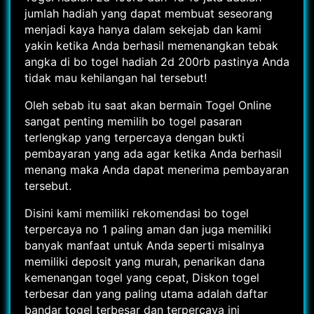
jumlah hadiah yang dapat membuat seseorang
menjadi kaya hanya dalam sekejab dan kami
yakin ketika Anda berhasil memenangkan tebak
angka di bo togel hadiah 2d 200rb pastinya Anda
tidak mau kehilangan hal tersebut!
Oleh sebab itu saat akan bermain Togel Online
sangat penting memilih bo togel pasaran
terlengkap yang terpercaya dengan bukti
pembayaran yang ada agar ketika Anda berhasil
menang maka Anda dapat menerima pembayaran
tersebut.
Disini kami memiliki rekomendasi bo togel
terpercaya no 1 paling aman dan juga memiliki
banyak manfaat untuk Anda seperti misalnya
memiliki deposit yang murah, penarikan dana
kemenangan togel yang cepat, Diskon togel
terbesar dan yang paling utama adalah daftar
bandar togel terbesar dan terpercaya ini