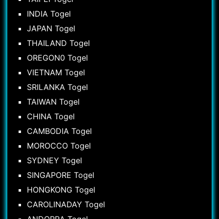
INDIA Togel
JAPAN Togel
THAILAND Togel
OREGON0 Togel
VIETNAM Togel
SRILANKA Togel
TAIWAN Togel
CHINA Togel
CAMBODIA Togel
MOROCCO Togel
SYDNEY Togel
SINGAPORE Togel
HONGKONG Togel
CAROLINADAY Togel