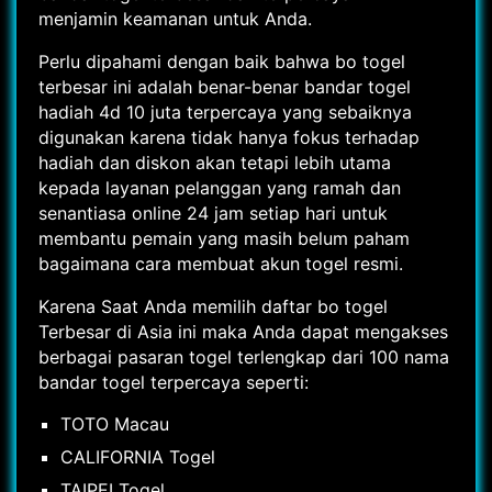
menjamin keamanan untuk Anda.
Perlu dipahami dengan baik bahwa bo togel
terbesar ini adalah benar-benar bandar togel
hadiah 4d 10 juta terpercaya yang sebaiknya
digunakan karena tidak hanya fokus terhadap
hadiah dan diskon akan tetapi lebih utama
kepada layanan pelanggan yang ramah dan
senantiasa online 24 jam setiap hari untuk
membantu pemain yang masih belum paham
bagaimana cara membuat akun togel resmi.
Karena Saat Anda memilih daftar bo togel
Terbesar di Asia ini maka Anda dapat mengakses
berbagai pasaran togel terlengkap dari 100 nama
bandar togel terpercaya seperti:
TOTO Macau
CALIFORNIA Togel
TAIPEI Togel