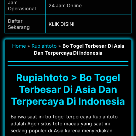
Jam
24 Jam Online
Operasional
Daftar
KLIK DISINI
Sekarang
Home
»
Rupiahtoto
»
Bo Togel Terbesar Di Asia
Dan Terpercaya Di Indonesia
Rupiahtoto > Bo Togel
Terbesar Di Asia Dan
Terpercaya Di Indonesia
Bahwa saat ini bo togel terpercaya Rupiahtoto
adalah Agen situs toto macau yang saat ini
sedang populer di Asia karena menyediakan