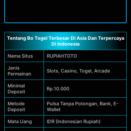
Tentang Bo Togel Terbesar Di Asia Dan Terpercaya
Di Indonesia
Nama Situs
RUPIAHTOTO
Jenis
Slots, Casino, Togel, Arcade
Permainan
Minimal
Rp.10.000
Deposit
Metode
Pulsa Tanpa Potongan, Bank, E-
Deposit
Wallet
Mata Uang
IDR (Indonesian Rupiah)