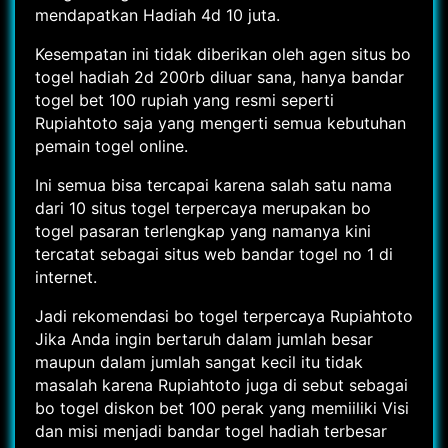
mendapatkan Hadiah 4d 10 juta.
Kesempatan ini tidak diberikan oleh agen situs bo
togel hadiah 2d 200rb diluar sana, hanya bandar
togel bet 100 rupiah yang resmi seperti
Rupiahtoto saja yang mengerti semua kebutuhan
pemain togel online.
Ini semua bisa tercapai karena salah satu nama
dari 10 situs togel terpercaya merupakan bo
togel pasaran terlengkap yang namanya kini
tercatat sebagai situs web bandar togel no 1 di
internet.
Jadi rekomendasi bo togel terpercaya Rupiahtoto
Jika Anda ingin bertaruh dalam jumlah besar
maupun dalam jumlah sangat kecil itu tidak
masalah karena Rupiahtoto juga di sebut sebagai
bo togel diskon bet 100 perak yang memiiliki Visi
dan misi menjadi bandar togel hadiah terbesar