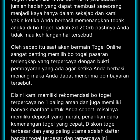
jumlah hadiah yang dapat membuat seseorang
menjadi kaya hanya dalam sekejab dan kami
yakin ketika Anda berhasil memenangkan tebak
angka di bo togel hadiah 2d 200rb pastinya Anda
tidak mau kehilangan hal tersebut!
Oleh sebab itu saat akan bermain Togel Online
sangat penting memilih bo togel pasaran
terlengkap yang terpercaya dengan bukti
pembayaran yang ada agar ketika Anda berhasil
menang maka Anda dapat menerima pembayaran
tersebut.
Disini kami memiliki rekomendasi bo togel
terpercaya no 1 paling aman dan juga memiliki
banyak manfaat untuk Anda seperti misalnya
memiliki deposit yang murah, penarikan dana
kemenangan togel yang cepat, Diskon togel
terbesar dan yang paling utama adalah daftar
bandar togel terbesar dan terpercaya ini