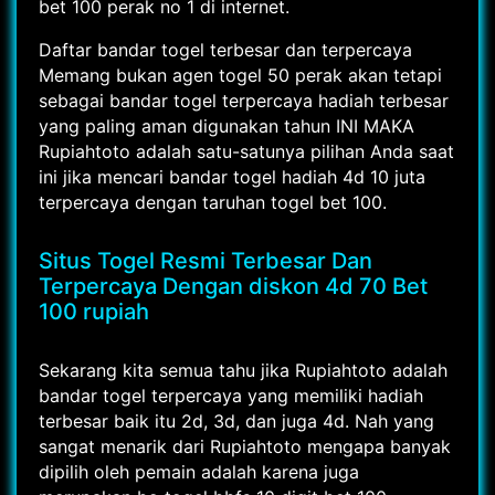
bet 100 perak no 1 di internet.
Daftar bandar togel terbesar dan terpercaya
Memang bukan agen togel 50 perak akan tetapi
sebagai bandar togel terpercaya hadiah terbesar
yang paling aman digunakan tahun INI MAKA
Rupiahtoto adalah satu-satunya pilihan Anda saat
ini jika mencari bandar togel hadiah 4d 10 juta
terpercaya dengan taruhan togel bet 100.
Situs Togel Resmi Terbesar Dan
Terpercaya Dengan diskon 4d 70 Bet
100 rupiah
Sekarang kita semua tahu jika Rupiahtoto adalah
bandar togel terpercaya yang memiliki hadiah
terbesar baik itu 2d, 3d, dan juga 4d. Nah yang
sangat menarik dari Rupiahtoto mengapa banyak
dipilih oleh pemain adalah karena juga