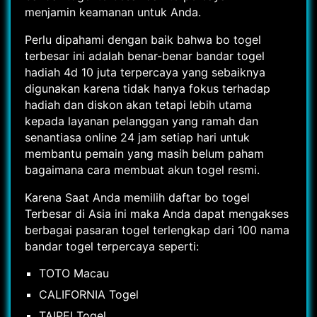
menjamin keamanan untuk Anda.
Perlu dipahami dengan baik bahwa bo togel
terbesar ini adalah benar-benar bandar togel
hadiah 4d 10 juta terpercaya yang sebaiknya
digunakan karena tidak hanya fokus terhadap
hadiah dan diskon akan tetapi lebih utama
kepada layanan pelanggan yang ramah dan
senantiasa online 24 jam setiap hari untuk
membantu pemain yang masih belum paham
bagaimana cara membuat akun togel resmi.
Karena Saat Anda memilih daftar bo togel
Terbesar di Asia ini maka Anda dapat mengakses
berbagai pasaran togel terlengkap dari 100 nama
bandar togel terpercaya seperti:
TOTO Macau
CALIFORNIA Togel
TAIPEI Togel