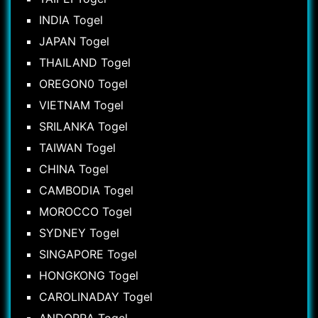
INDIA Togel
JAPAN Togel
THAILAND Togel
OREGON0 Togel
VIETNAM Togel
SRILANKA Togel
TAIWAN Togel
CHINA Togel
CAMBODIA Togel
MOROCCO Togel
SYDNEY Togel
SINGAPORE Togel
HONGKONG Togel
CAROLINADAY Togel