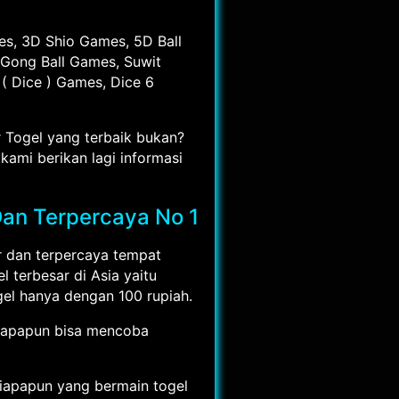
s, 3D Shio Games, 5D Ball
 Gong Ball Games, Suwit
 Dice ) Games, Dice 6
 Togel yang terbaik bukan?
ami berikan lagi informasi
Dan Terpercaya No 1
r dan terpercaya tempat
l terbesar di Asia yaitu
el hanya dengan 100 rupiah.
siapapun bisa mencoba
siapapun yang bermain togel