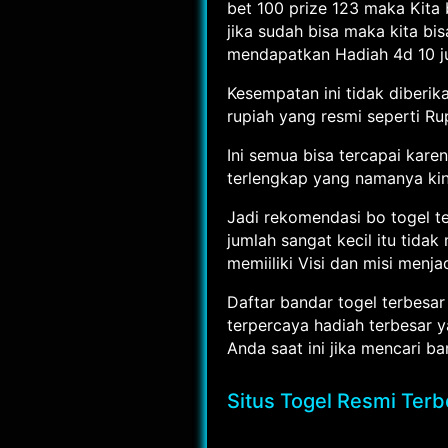
bet 100 prize 123 maka Kita
jika sudah bisa maka kita bi
mendapatkan Hadiah 4d 10 ju
Kesempatan ini tidak diberik
rupiah yang resmi seperti R
Ini semua bisa tercapai kare
terlengkap yang namanya kini
Jadi rekomendasi bo togel t
jumlah sangat kecil itu tida
memiiliki Visi dan misi menja
Daftar bandar togel terbesa
terpercaya hadiah terbesar 
Anda saat ini jika mencari b
Situs Togel Resmi Ter