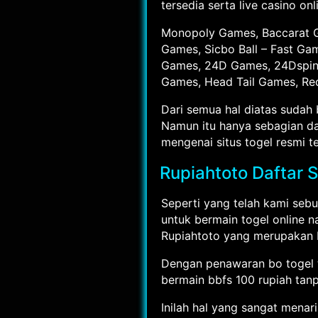
tersedia serta live casino onl
Monopoly Games, Baccarat G
Games, Sicbo Ball – Fast Ga
Games, 24D Games, 24Dspin 
Games, Head Tail Games, Red
Dari semua hal diatas sudah
Namun itu hanya sebagian da
mengenai situs togel resmi t
Rupiahtoto Daftar 
Seperti yang telah kami seb
untuk bermain togel online na
Rupiahtoto yang merupakan b
Dengan penawaran bo togel 
bermain bbfs 100 rupiah tanp
Inilah hal yang sangat mena