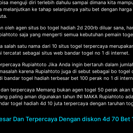
 bisa menguji diri terlebih dahulu sampai dimana kita mam
sa melanjutkan ke tahap selanjutnya yaitu bet dengan harg
ta.
an oleh agen situs bo togel hadiah 2d 200rb diluar sana, h
upiahtoto saja yang mengerti semua kebutuhan pemain togel
na salah satu nama dari 10 situs togel terpercaya merupaka
 tercatat sebagai situs web bandar togel no 1 di internet.
erpercaya Rupiahtoto Jika Anda ingin bertaruh dalam juml
k masalah karena Rupiahtoto juga di sebut sebagai bo togel
di bandar togel hadiah terbesar bet 100 perak no 1 di intern
r dan terpercaya Memang bukan agen togel 50 perak akan t
yang paling aman digunakan tahun INI MAKA Rupiahtoto adal
andar togel hadiah 4d 10 juta terpercaya dengan taruhan tog
besar Dan Terpercaya Dengan diskon 4d 70 Bet 