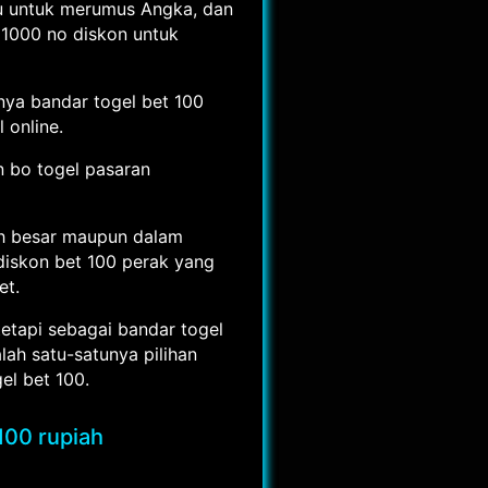
pu untuk merumus Angka, dan
a 1000 no diskon untuk
anya bandar togel bet 100
 online.
n bo togel pasaran
ah besar maupun dalam
 diskon bet 100 perak yang
et.
etapi sebagai bandar togel
ah satu-satunya pilihan
el bet 100.
100 rupiah