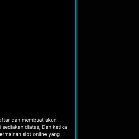
 daftar dan membuat akun
i sediakan diatas, Dan ketika
rmainan slot online yang