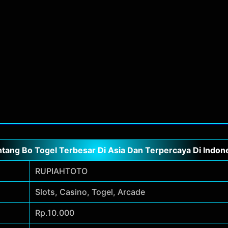
tang Bo Togel Terbesar Di Asia Dan Terpercaya Di Indon
RUPIAHTOTO
Slots, Casino, Togel, Arcade
Rp.10.000