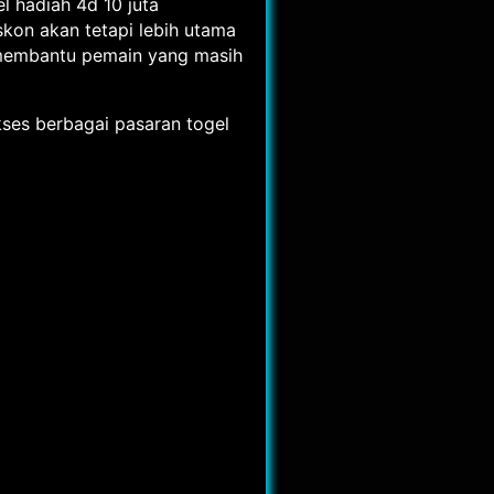
l hadiah 4d 10 juta
kon akan tetapi lebih utama
 membantu pemain yang masih
kses berbagai pasaran togel