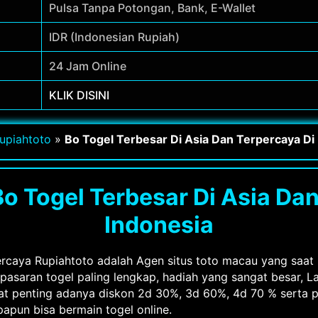
Pulsa Tanpa Potongan, Bank, E-Wallet
IDR (Indonesian Rupiah)
24 Jam Online
KLIK DISINI
upiahtoto
»
Bo Togel Terbesar Di Asia Dan Terpercaya Di
o Togel Terbesar Di Asia Dan
Indonesia
ercaya Rupiahtoto adalah Agen situs toto macau yang saat 
asaran togel paling lengkap, hadiah yang sangat besar, 
at penting adanya diskon 2d 30%, 3d 60%, 4d 70 % serta 
papun bisa bermain togel online.