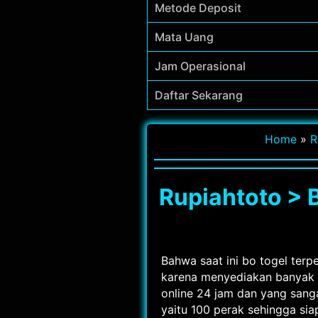
Metode Deposit
Mata Uang
Jam Operasional
Daftar Sekarang
Home
»
R
Rupiahtoto > B
Bahwa saat ini bo togel terp
karena menyediakan banyak p
online 24 jam dan yang sang
yaitu 100 perak sehingga sia