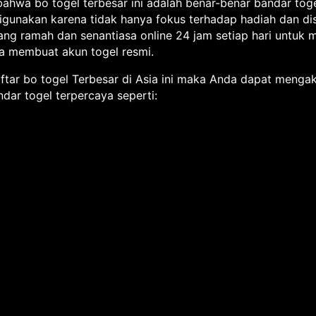
ahwa bo togel terbesar ini adalah benar-benar bandar toge
igunakan karena tidak hanya fokus terhadap hadiah dan dis
ng ramah dan senantiasa online 24 jam setiap hari untuk
 membuat akun togel resmi.
ftar bo togel Terbesar di Asia ini maka Anda dapat menga
dar togel terpercaya seperti: